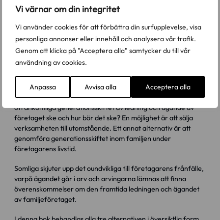
ISBN :
9789176787663
Vi värnar om din integritet
Sidor :
92
Vi använder cookies för att förbättra din surfupplevelse, visa
Ämnesområde :
Förmögenhetsrätt
personliga annonser eller innehåll och analysera vår trafik.
Genom att klicka på "Acceptera alla" samtycker du till vår
användning av cookies.
Denna bok är definitivt slut
Anpassa
Avvisa alla
Acceptera alla
Familjeföretagare har ett livslångt dilemma: När bör det
ofrånkomliga generationsskiftet av ledning och ägande av
företaget ske och hur bör det ske? En möjlighet är att sälja
verksamheten till utomstående. Ett annat alternativ är att
genomföra generationsskiftet inom familjen under
företagarens livstid.
Somliga skjuter upp det oundvikliga till företagarens frånfälle,
varpå ägandet går i arv och arvingarna lämnas att finna
överenskommelser om den framtida ledningen och ägandet
av familjeföretaget.
I denna bok behandlas alla tre alternativen i översiktlig form.