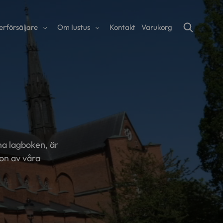
erförsäljare
Om Iustus
Kontakt
Varukorg
öna lagboken, är
gon av våra