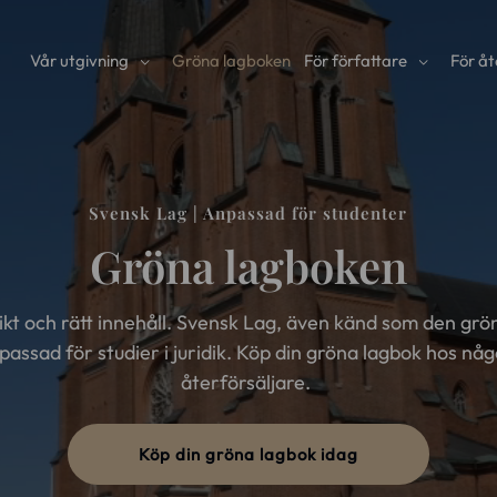
Vår utgivning
Gröna lagboken
För författare
För åt
Svensk Lag | Anpassad för studenter
Gröna lagboken
 vikt och rätt innehåll. Svensk Lag, även känd som den gr
npassad för studier i juridik. Köp din gröna lagbok hos nå
återförsäljare.
Köp din gröna lagbok idag