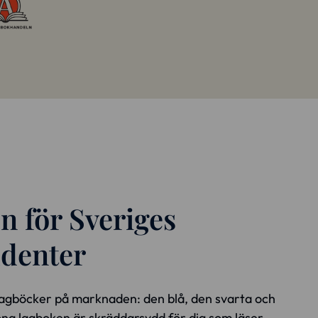
n för Sveriges
udenter
a lagböcker på marknaden: den blå, den svarta och
na lagboken är skräddarsydd för dig som läser