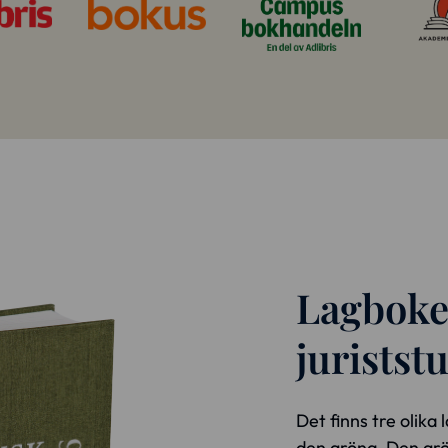
Lagboke
juristst
Det finns tre olik
den gröna. Den grö