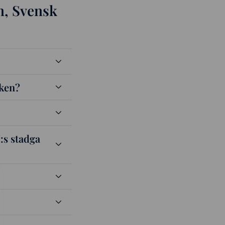
n, Svensk
oken?
:s stadga