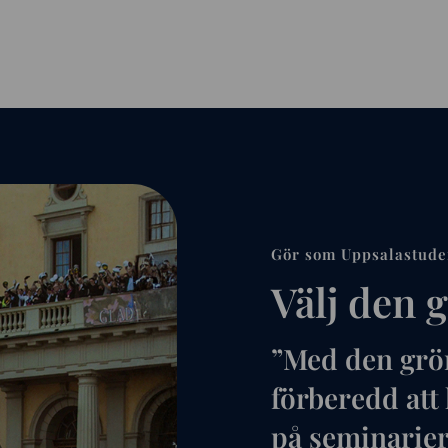
Gör som Uppsalastude
Välj den 
”Med den grön
förberedd att
på seminarier