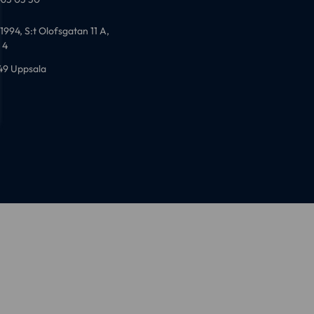
i
n
1994, S:t Olofsgatan 11 A,
k
 4
e
49 Uppsala
d
i
n