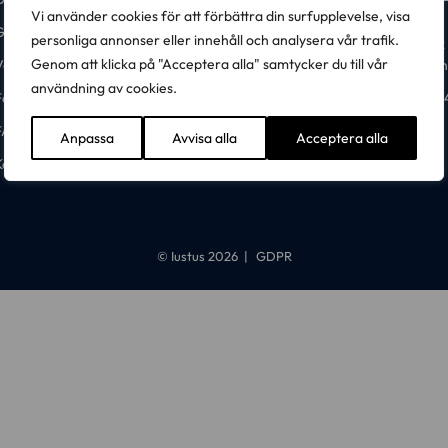
Vi använder cookies för att förbättra din surfupplevelse, visa
Gröna lagboken
Gröna lagboken
personliga annonser eller innehåll och analysera vår trafik.
Box 
Genom att klicka på "Acceptera alla" samtycker du till vår
år utgivning
plan
användning av cookies.
ör återförsäljare
751 
FAQ
Anpassa
Avvisa alla
Acceptera alla
Kontakt
© Iustus 2026
GDPR