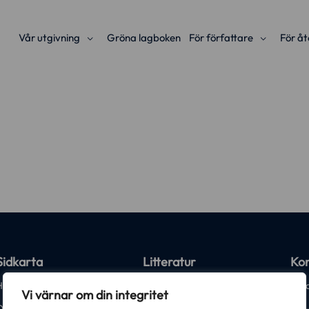
Vår utgivning
Gröna lagboken
För författare
För åt
Sidkarta
Litteratur
Kon
Hem
Kurslitteratur
kund
Vi värnar om din integritet
Om Iustus
Facklitteratur
018