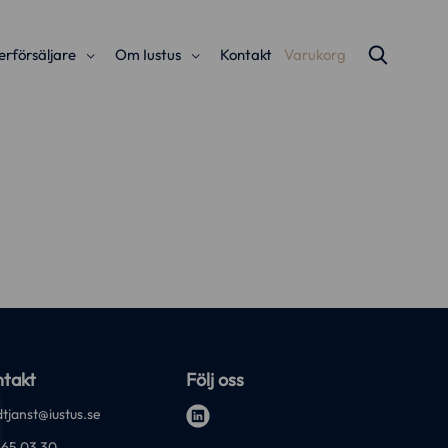
erförsäljare
Om Iustus
Kontakt
Varukorg
takt
Följ oss
tjanst@iustus.se
l
-65 03 30