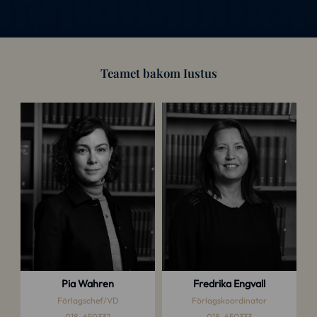
Teamet bakom Iustus
Pia Wahren
Fredrika Engvall
Förlagschef/VD
Förlagskoordinator
018-650332
018-650333