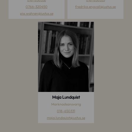
0766-320450
fredrika.engvall
@iustus.se
pia.wahren
@iustus.se
Maja Lundquist
Marknadsansvarig
018-650331
maja.lundquist
@iustus.se