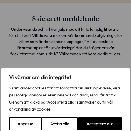
Skicka ett meddelande
Undervisar du och vill ha hjälp med att hitta lämplig litteratur
för din kurs? Vill du veta mer om vår kommande utgivning eller
vilken som är den senaste upplagan? Vill du beställa
lärarexemplar för utvärdering? Har du frågor om vår
facklitteratur inom juridik? Välkommen att höra av dig till oss.
Namn *
Vi värnar om din integritet
Vi använder cookies för att förbättra din surfupplevelse, visa
E-post *
personliga annonser eller innehåll och analysera vår trafik.
Genom att klicka på "Acceptera alla" samtycker du till vår
användning av cookies.
Telefonnummer
Anpassa
Avvisa alla
Acceptera alla