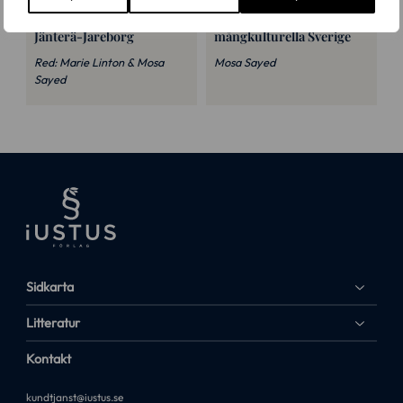
Festskrift till Maarit
Islam och arvsrätt i det
Jänterä-Jareborg
mångkulturella Sverige
Red: Marie Linton & Mosa
Mosa Sayed
Sayed
Sidkarta
Litteratur
Kontakt
kundtjanst@iustus.se