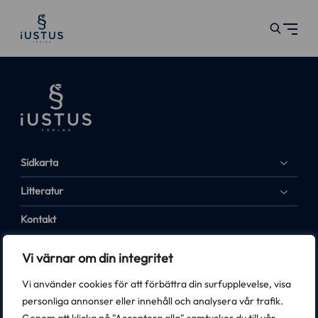
Sidkarta
Litteratur
Kontakt
kundtjanst@iustus.se
Vi värnar om din integritet
018-65 03 30
Vi använder cookies för att förbättra din surfupplevelse, visa
Box 1994, S:t Olofsgatan 11 A, plan 4
personliga annonser eller innehåll och analysera vår trafik.
751 49 Uppsala