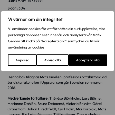
ISBN :
9789176789674
Sidor :
304
Ämnesområde :
Arbetsrätt
,
Festskrift/Vänbok
,
Offentlig rätt
,
Vi värnar om din integritet
Övrigt
Vi använder cookies för att förbättra din surfupplevelse, visa
Serie :
De lege (#2016)
personliga annonser eller innehåll och analysera vår trafik.
481 kr
Genom att klicka på "Acceptera alla" samtycker du till vår
Frakt från 70 kr tillkommer
användning av cookies.
Antal
Köp
Anpassa
Avvisa alla
Acceptera alla
Denna bok tillägnas Mats Kumlien, professor i rättshistoria vid
Juridiska fakulteten i Uppsala, som går i pension sommaren
2016.
Medverkande författare:
Thérèse Björkholm, Lars Björne,
Marianne Dahlén, Bruno Debaenst, Victoria Enkvist, Görel
Granström, Johan Hirschfeldt, Cyril Holm, Mia Korpiola, Mats
Larsson, Pia Letto-Vanamo, Titti Mattsson, Dag Michalsen,