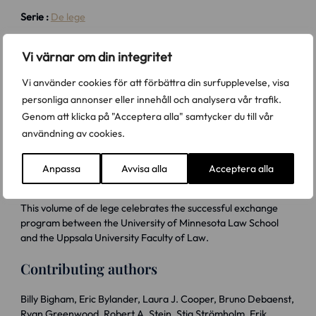
Serie :
De lege
223 kr
Frakt från 70 kr tillkommer
Vi värnar om din integritet
Vi använder cookies för att förbättra din surfupplevelse, visa
Antal
Köp
personliga annonser eller innehåll och analysera vår trafik.
Genom att klicka på "Acceptera alla" samtycker du till vår
användning av cookies.
Utbytet mellan/The Exchange between Juridiska
fakulteten vid Uppsala universitet & University of
Anpassa
Avvisa alla
Acceptera alla
Minnesota Law School begun/inlett 1982/83
This volume of de lege celebrates the successful exchange
program between the University of Minnesota Law School
and the Uppsala University Faculty of Law.
Contributing authors
Billy Bigham, Eric Bylander, Laura J. Cooper, Bruno Debaenst,
Ryan Greenwood, Robert A. Stein, Stig Strömholm, Erik