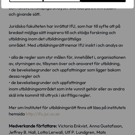
skolans kompensatoriska uppdrag. Historiska, filosofiska
och rättsvetenskapliga analyser blandas på ett intressant
och givande sätt.
Juridiska fakulteten har inrättat IfU, som har till syfte att på
bredast möjliga sätt inspirera till och stödja forskning och
utbildning inom det utbildningsrättsliga
området. Med
utbildningsrätt
menar IfU insikt i och analys av
• alla de regler som styr målen för, innehållet i, organisationen
av, styrningen av, tillsynen över och ansvaret för utbildning,
• de bevekelsegrunder och uppfattningar som ligger bakom
dessa regler och
• de bevekelsegrunder och uppfattningar
inom utbildningsområdet som inte vunnit gehör eller av andra
skäl inte kommit till uttryck i skriftliga regler.
Mer om Institutet för utbildningsrätt finns att läsa på institutets
hemsida
http://ifu.jur.uu.se
Medverkande författare:
Victoria Enkvist, Anna Gustafsson,
Jeffrey B. Hall, Lotta Lerwall, Ulf P. Lundgren, Mats