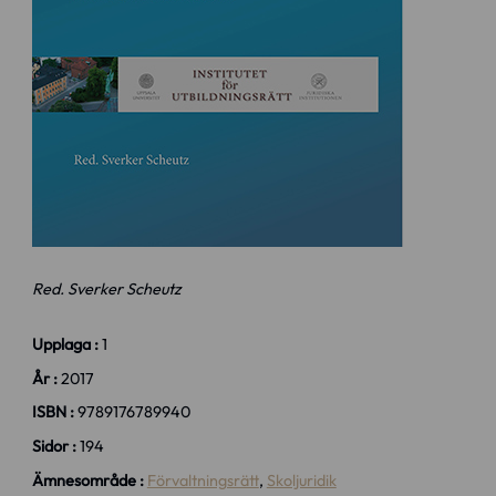
Red. Sverker Scheutz
Upplaga :
1
År :
2017
ISBN :
9789176789940
Sidor :
194
Ämnesområde :
Förvaltningsrätt
,
Skoljuridik