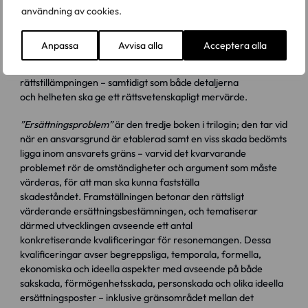
ansvarsgrund (Bok I), ansvarsgräns (Bok II) och
användning av cookies.
ersättningsbestämning (Bok III). Därmed blir varje bok en
fristående monografisk behandling av respektive tema.
Anpassa
Avvisa alla
Acceptera alla
Framställningen är uppbyggd så att de olika analyserna ska
kunna läsas för sig och därmed vara av praktiskt värde för
rättstillämpningen – samtidigt som både detaljerna
och helheten ska ge ett rättsvetenskapligt mervärde.
”Ersättningsproblem”
är den tredje boken i trilogin; den tar vid
när en ansvarsgrund är etablerad samt en viss skada bedömts
ligga inom ansvarets gräns – varvid det kvarvarande
problemet rör de omständigheter och argument som måste
värderas, för att man ska kunna fastställa
skadeståndet. Framställningen betonar den rättsligt
värderande ersättningsbestämningen, och tematiserar
därmed utvecklingen avseende ett antal
konkretiserande kvalificeringar för resonemangen. Dessa
kvalificeringar avser begreppsliga, temporala, formella,
ekonomiska och ideella aspekter med avseende på både
sakskada, förmögenhetsskada, personskada och olika ideella
ersättningsposter – inklusive gränsområdet mellan det