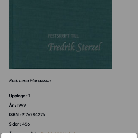
Red. Lena Marcusson
Upplaga :
1
År :
1999
ISBN :
9176784274
Sidor :
456
Ämnesområde :
Festskrift/Vänbok