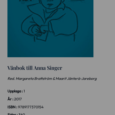
Vänbok till Anna Singer
Red. Margareta Brattström & Maarit Jänterä-Jareborg
Upplaga :
1
År :
2017
ISBN :
9789177370154
Sidor :
360