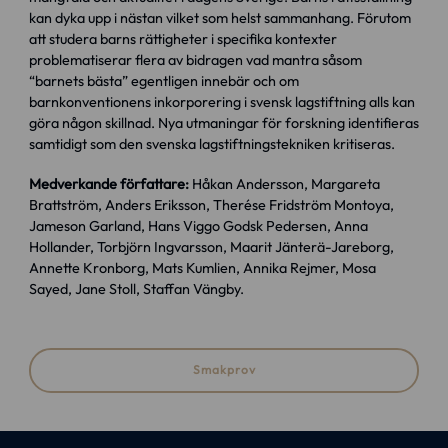
kan dyka upp i nästan vilket som helst sammanhang. Förutom
att studera barns rättigheter i specifika kontexter
problematiserar flera av bidragen vad mantra såsom
“barnets bästa” egentligen innebär och om
barnkonventionens inkorporering i svensk lagstiftning alls kan
göra någon skillnad. Nya utmaningar för forskning identifieras
samtidigt som den svenska lagstiftningstekniken kritiseras.
Medverkande författare:
Håkan Andersson, Margareta
Brattström, Anders Eriksson, Therése Fridström Montoya,
Jameson Garland, Hans Viggo Godsk Pedersen, Anna
Hollander, Torbjörn Ingvarsson, Maarit Jänterä-Jareborg,
Annette Kronborg, Mats Kumlien, Annika Rejmer, Mosa
Sayed, Jane Stoll, Staffan Vängby.
Smakprov