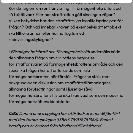
Men hur ska den positionen och det agerandet bestämmas?
Rör det sig om en ren hänvisning till förmögenhetsrätten, och i
så fall till vad? Eller har straffrätten gått sina egna vägar?
Vilken betydelse har den straffrättsliga legalitetsprincipen för
frågan? Och vad innebär kraven på exempelvis att ett objekt
ska tillhöra annan eller ha mottagits med
redovisningsskyldighet?
I
Förmögenhetsbrott och förmögenhetsrätt
undersöks både
den allmänna frågan om civilrättens betydelse
för straffansvaret på förmögenhetsbrottens område och den
specifika frågan hur ett antal av de centrala
förmögenhetsbrotten bör förstås. Frågorna ställs mot
bakgrund av en diskussion om straffrättstillämpningens
allmänna förutsättningar samt i ljuset av såväl
förmögenhetsbrottens historiska framväxt som den moderna
förmögenhetsrättens idéhistoria.
OBS!
Denna andra upplaga har oförändrat innehåll jämfört
med den första upplagan (ISBN 9789176781366). Endast
bandtypen är ändrad från hårdband till mjukband.