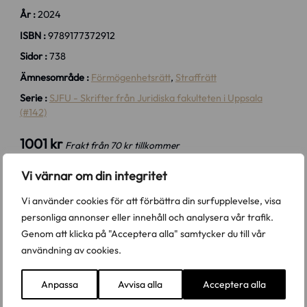
År :
2024
ISBN :
9789177372912
Sidor :
738
Ämnesområde :
Förmögenhetsrätt
,
Straffrätt
Serie :
SJFU - Skrifter från Juridiska fakulteten i Uppsala
(#142)
1001 kr
Frakt från 70 kr tillkommer
Vi värnar om din integritet
Antal
Köp
Vi använder cookies för att förbättra din surfupplevelse, visa
personliga annonser eller innehåll och analysera vår trafik.
Genom att klicka på "Acceptera alla" samtycker du till vår
I förmögenhetsbrotten möts två centrala delar av
användning av cookies.
rättsordningen: civilrätten och straffrätten. Många av
brottstyperna – exempelvis stöld, rån, förskingring och
trolöshet mot huvudman – förutsätter att det föreligger en
Anpassa
Avvisa alla
Acceptera alla
viss civilrättslig position som blir angripen eller missbrukad.