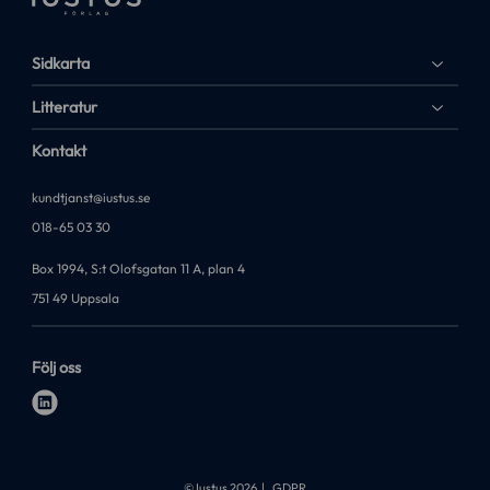
Sidkarta
Litteratur
Kontakt
kundtjanst@iustus.se
018-65 03 30
Box 1994, S:t Olofsgatan 11 A, plan 4
751 49 Uppsala
Följ oss
l
i
n
k
© Iustus 2026
GDPR