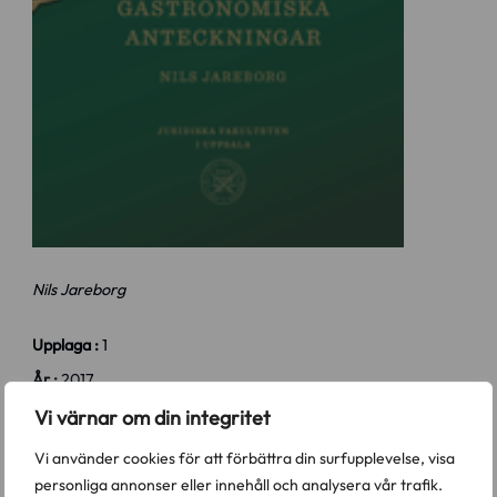
Nils Jareborg
Upplaga :
1
År :
2017
ISBN :
9789176789896
Vi värnar om din integritet
Sidor :
208
Vi använder cookies för att förbättra din surfupplevelse, visa
Ämnesområde :
Övrigt
personliga annonser eller innehåll och analysera vår trafik.