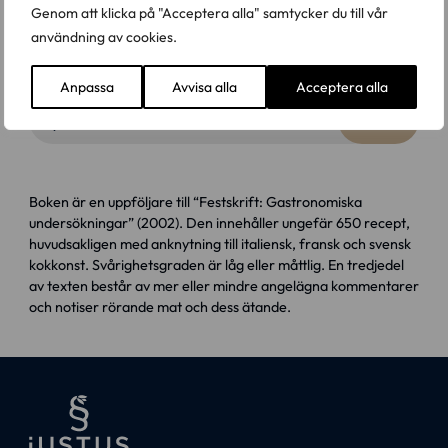
Genom att klicka på "Acceptera alla" samtycker du till vår
Serie :
De lege
användning av cookies.
233 kr
Frakt från 70 kr tillkommer
Anpassa
Avvisa alla
Acceptera alla
Antal
Köp
Boken är en uppföljare till “Festskrift: Gastronomiska
undersökningar” (2002). Den innehåller ungefär 650 recept,
huvudsakligen med anknytning till italiensk, fransk och svensk
kokkonst. Svårighetsgraden är låg eller måttlig. En tredjedel
av texten består av mer eller mindre angelägna kommentarer
och notiser rörande mat och dess ätande.