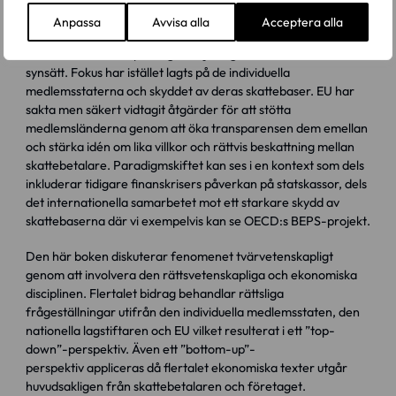
och funktionen av den inre marknaden som finansieringen av
Anpassa
Avvisa alla
Acceptera alla
EU som institution. De senaste årens regleringar, bland annat
EU:s tax avoidance package, skiljer sig märkbart från detta
synsätt. Fokus har istället lagts på de individuella
medlemsstaterna och skyddet av deras skattebaser. EU har
sakta men säkert vidtagit åtgärder för att stötta
medlemsländerna genom att öka transparensen dem emellan
och stärka idén om lika villkor och rättvis beskattning mellan
skattebetalare. Paradigmskiftet kan ses i en kontext som dels
inkluderar tidigare finanskrisers påverkan på statskassor, dels
det internationella samarbetet mot ett starkare skydd av
skattebaserna där vi exempelvis kan se OECD:s BEPS-projekt.
Den här boken diskuterar fenomenet tvärvetenskapligt
genom att involvera den rättsvetenskapliga och ekonomiska
disciplinen. Flertalet bidrag behandlar rättsliga
frågeställningar utifrån den individuella medlemsstaten, den
nationella lagstiftaren och EU vilket resulterat i ett ”top-
down”-perspektiv. Även ett ”bottom-up”-
perspektiv appliceras då flertalet ekonomiska texter utgår
huvudsakligen från skattebetalaren och företaget.