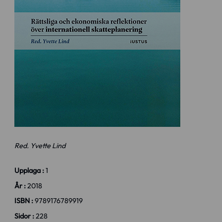
Red. Yvette Lind
Upplaga :
1
År :
2018
ISBN :
9789176789919
Sidor :
228