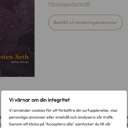
Förmögenhetsrätt
Beställ utvärderingsexemplar
r definitivt slut
Vi värnar om din integritet
Vi använder cookies för att förbättra din surfupplevelse, visa
 ett svenskt företag är part i en juridisk tvist med en utl
personliga annonser eller innehåll och analysera vår trafik.
öriga att avgöra en sådan tvist? Vilken lag – svensk ell
Genom att klicka på "Acceptera alla" samtycker du till vår