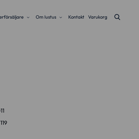
erförsäljare
Om Iustus
Kontakt
Varukorg
11
:
119