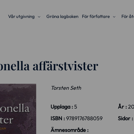
Vår utgivning
Gröna lagboken
För författare
För åt
onella affärstvister
Torsten Seth
Upplaga :
5
År :
20
ISBN :
9789176788059
Sidor 
Ämnesområde :