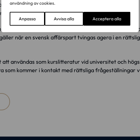
användning av cookies.
 av skiljeförfaranden kan användas? I vilken utsträckning
 annat land?
Anpassa
Avvisa alla
Acceptera alla
andlas i denna bok, som ger en kortfattad och överskådl
äller när en svensk affärspart tvingas agera i en rättslig
 att användas som kurslitteratur vid universitet och hög
dra som kommer i kontakt med rättsliga frågeställningar v