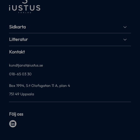
Sidkarta
Litteratur
Kontakt
kundtjanst@iustus.se
018-65 03 30
Box 1994, S:t Olofsgatan 11 A, plan 4
751 49 Uppsala
Följ oss
l
i
n