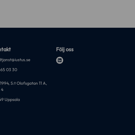
takt
Följ oss
tjanst@iustus.se
l
-65 03 30
i
n
1994, S:t Olofsgatan 11 A,
k
 4
e
49 Uppsala
d
i
n