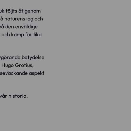
uk följts åt genom
å naturens lag och
på den enväldige
r och kamp för lika
avgörande betydelse
, Hugo Grotius,
esseväckande aspekt
vår historia.