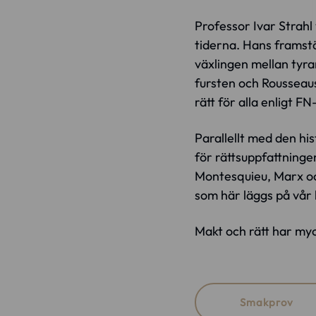
Professor Ivar Strahl
tiderna. Hans framst
växlingen mellan tyr
fursten och Rousseaus 
rätt för alla enligt F
Parallellt med den h
för rättsuppfattninge
Montesquieu, Marx oc
som här läggs på vår k
Makt och rätt har myck
Smakprov