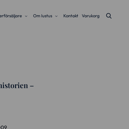
erförsäljare
Om Iustus
Kontakt
Varukorg
istorien –
009