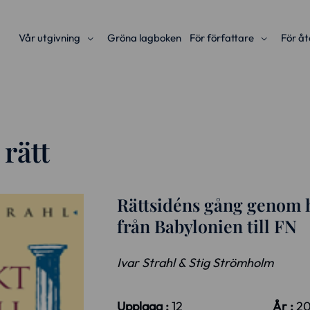
Vår utgivning
Gröna lagboken
För författare
För åt
rätt
Rättsidéns gång genom h
från Babylonien till FN
Ivar Strahl & Stig Strömholm
Upplaga :
12
År :
2