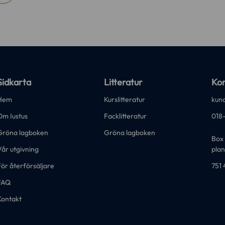
Sidkarta
Litteratur
Kon
Hem
Kurslitteratur
kund
Om Iustus
Facklitteratur
018
Gröna lagboken
Gröna lagboken
Box 
år utgivning
plan
ör återförsäljare
751 
FAQ
Kontakt