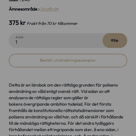
Ämnesområde :
Straffrätt
375 kr
Frakt från 70 kr tillkommer
Antal
Köp
Beställ utvärderingsexemplar
Detta är en lärobok om den rättsliga grunden för polisens
användning av våld enligt svensk rätt. Vid sidan av att
analysera de rättsliga regler som gäller är
bokens övergripande ambition tudelad. För det första
framhålls de konstitutionella rättsstatsdimensioner som
polisens användning av våld har, och då särskilt i förhållande
till de mänskliga rättigheterna. För det andra tydliggörs
förhållandet mellan ett ingripande som sker, å ena sidan, i
laga befogenhet enligt polislagen, och, å andra sidan, i