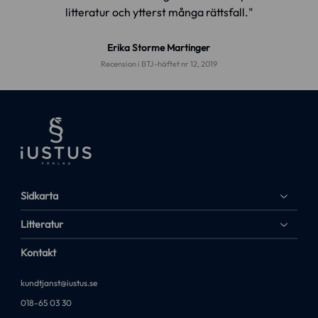
litteratur och ytterst många rättsfall."
Erika Storme Martinger
Recension i BTJ-häftet nr 12, 2019
Sidkarta
Litteratur
Kontakt
kundtjanst@iustus.se
018-65 03 30