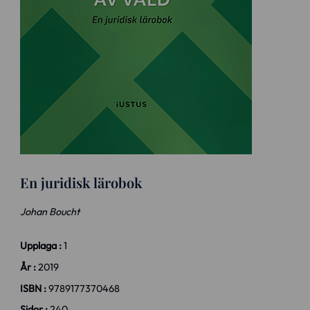
En juridisk lärobok
Johan Boucht
Upplaga :
1
År :
2019
ISBN :
9789177370468
Sidor :
240