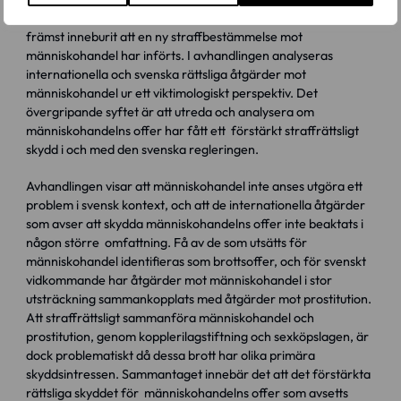
För svenskt vidkommande har de internationella åtgärderna
främst inneburit att en ny straffbestämmelse mot
människohandel har införts. I avhandlingen analyseras
internationella och svenska rättsliga åtgärder mot
människohandel ur ett viktimologiskt perspektiv. Det
övergripande syftet är att utreda och analysera om
människohandelns offer har fått ett förstärkt straffrättsligt
skydd i och med den svenska regleringen.
Avhandlingen visar att människohandel inte anses utgöra ett
problem i svensk kontext, och att de internationella åtgärder
som avser att skydda människohandelns offer inte beaktats i
någon större omfattning. Få av de som utsätts för
människohandel identifieras som brottsoffer, och för svenskt
vidkommande har åtgärder mot människohandel i stor
utsträckning sammankopplats med åtgärder mot prostitution.
Att straffrättsligt sammanföra människohandel och
prostitution, genom kopplerilagstiftning och sexköpslagen, är
dock problematiskt då dessa brott har olika primära
skyddsintressen. Sammantaget innebär det att det förstärkta
rättsliga skyddet för människohandelns offer som avsetts