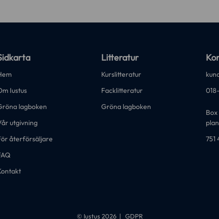
Sidkarta
Litteratur
Kon
Hem
Kurslitteratur
kund
Om Iustus
Facklitteratur
018
Gröna lagboken
Gröna lagboken
Box 
år utgivning
plan
ör återförsäljare
751 
FAQ
Kontakt
© Iustus 2026
GDPR