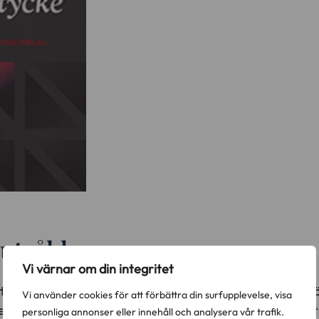
utsåld.
Vi värnar om din integritet
tslagstiftningens utformning är med jämna mellanrum fö
Vi använder cookies för att förbättra din surfupplevelse, visa
e åren har debatten i ganska stor utsträckning fokusera
personliga annonser eller innehåll och analysera vår trafik.