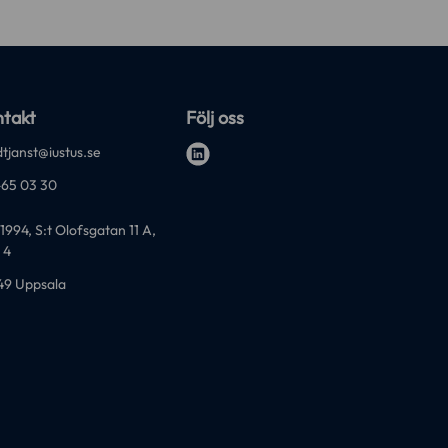
takt
Följ oss
tjanst@iustus.se
l
-65 03 30
i
n
1994, S:t Olofsgatan 11 A,
k
 4
e
49 Uppsala
d
i
n