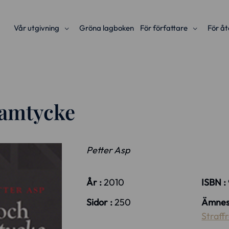
Vår utgivning
Gröna lagboken
För författare
För åt
samtycke
Petter Asp
År :
2010
ISBN :
Sidor :
250
Ämnes
Straffr