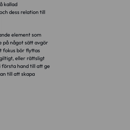
å kallad
h dess relation till
gande element som
te på något sätt avgör
 fokus bör flyttas
tigt, eller rättsligt
första hand till att ge
n till att skapa