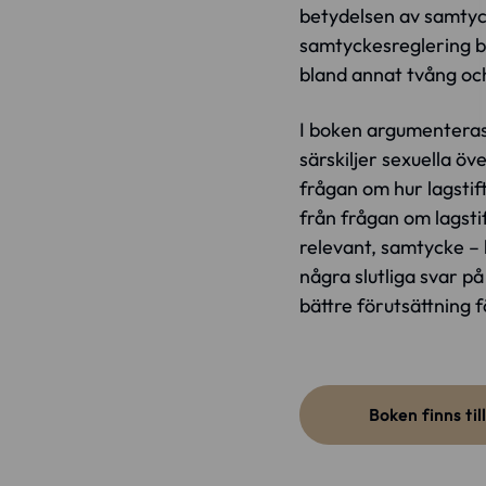
betydelsen av samtyck
samtyckesreglering bö
bland annat tvång och
I boken argumenteras
särskiljer sexuella öv
frågan om hur lagstif
från frågan om lagstif
relevant, samtycke – b
några slutliga svar på
bättre förutsättning 
Boken finns ti