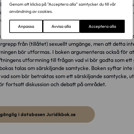
e, och det har från olika håll argumenterats för att en s
Genom att klicka på "Acceptera alla" samtycker du till vår
användning av cookies.
r införas. I denna bok analyseras samtyckesbegreppet oc
 utnyttjande.
Anpassa
Avvisa alla
Acceptera alla
 för att samtycke visserligen bör ses som det grundläg
ergrepp från (tillåtet) sexuellt umgänge, men att detta in
tningen bör utformas. I boken argumenteras också för att
tningens utformning till frågan vad vi bör godta som ett gil
okas talas om särskiljande samtycke. Boken syftar inte i 
 vad som bör betraktas som ett särskiljande samtycke, uta
för fortsatt diskussion och debatt på området.
llgänglig i databasen Juridikbok.se