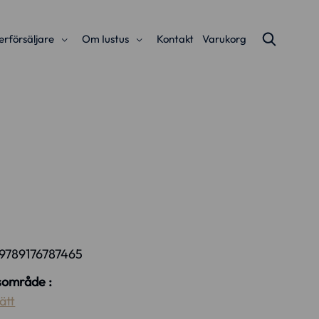
erförsäljare
Om Iustus
Kontakt
Varukorg
9789176787465
område :
ätt