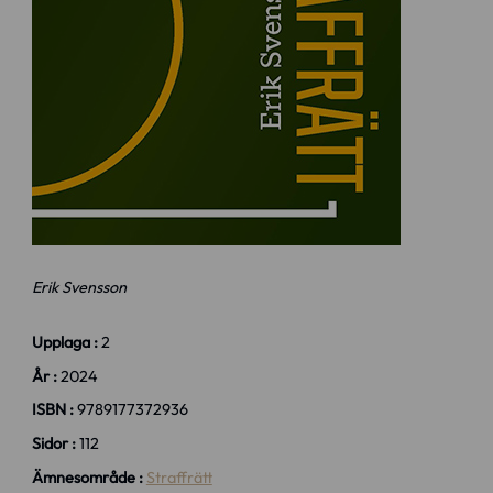
Erik Svensson
Upplaga :
2
År :
2024
ISBN :
9789177372936
Sidor :
112
Ämnesområde :
Straffrätt