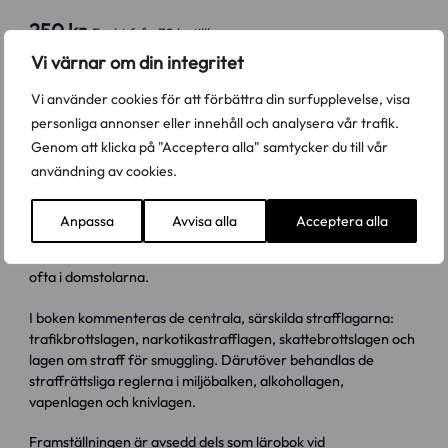
250 kr
Frakt från 70 kr tillkommer
Vi värnar om din integritet
Antal
Köp
Vi använder cookies för att förbättra din surfupplevelse, visa
personliga annonser eller innehåll och analysera vår trafik.
Genom att klicka på "Acceptera alla" samtycker du till vår
Beställ utvärderingsexemplar
användning av cookies.
Anpassa
Avvisa alla
Acceptera alla
Specialstraffrätten omfattar alla straffrättsliga bestämmelser
utanför brottsbalken. Flera av dessa bestämmelser tillämpas
ofta i domstolarna.
I boken kommenteras de centrala, särskilda strafflagarna:
trafikbrottslagen, narkotikastrafflagen, skattebrottslagen och
lagen om straff för smuggling. Därutöver behandlas de
straffrättsliga reglerna i miljöbalken, alkohollagen,
vapenlagen och knivlagen.
Framställningen är avsedd dels som lärobok vid