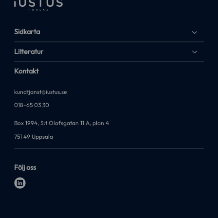
Sidkarta
Litteratur
Kontakt
kundtjanst@iustus.se
018-65 03 30
Box 1994, S:t Olofsgatan 11 A, plan 4
751 49 Uppsala
Följ oss
l
i
n
k