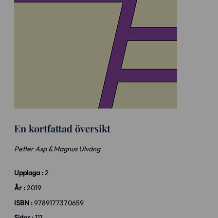
En kortfattad översikt
Petter Asp & Magnus Ulväng
Upplaga :
2
År :
2019
ISBN :
9789177370659
Sidor :
111