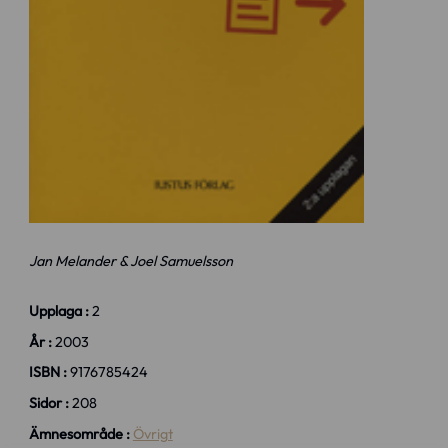
Jan Melander & Joel Samuelsson
Upplaga :
2
År :
2003
ISBN :
9176785424
Sidor :
208
Ämnesområde :
Övrigt