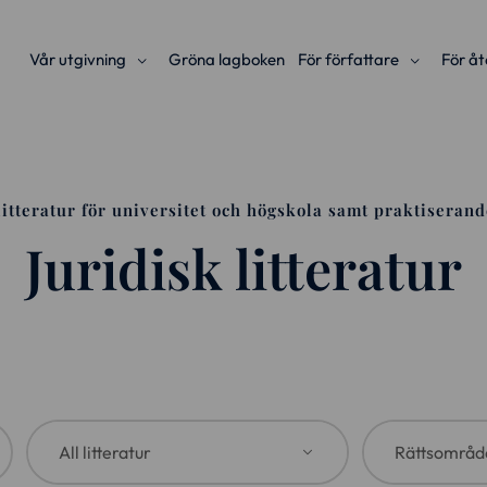
Vår utgivning
Gröna lagboken
För författare
För åt
litteratur för universitet och högskola samt praktiserand
Juridisk litteratur