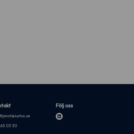
takt
Följ oss
tjanst@iustus.se
l
-65 03 30
i