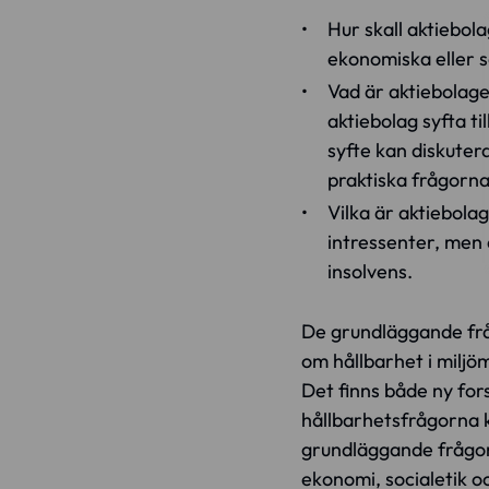
Hur skall aktiebol
ekonomiska eller so
Vad är aktiebolaget
aktiebolag syfta ti
syfte kan diskuter
praktiska frågorna
Vilka är aktiebola
intressenter, men 
insolvens.
De grundläggande frå
om hållbarhet i milj
Det finns både ny forsk
hållbarhetsfrågorna k
grundläggande frågor 
ekonomi, socialetik o