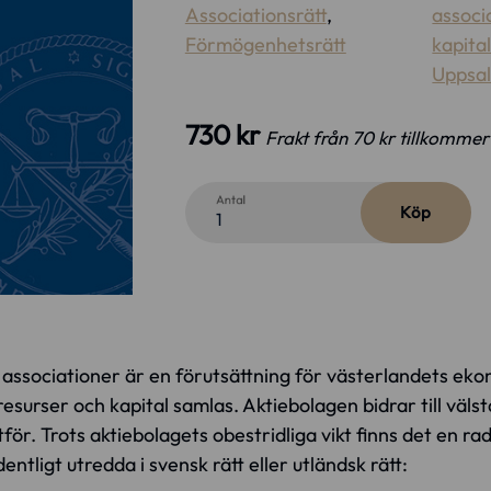
Associationsrätt
,
associ
Förmögenhetsrätt
kapita
Uppsal
730 kr
Frakt från 70 kr tillkommer
Antal
Köp
associationer är en förutsättning för västerlandets ekon
esurser och kapital samlas. Aktiebolagen bidrar till vä
ör. Trots aktiebolagets obestridliga vikt finns det en r
entligt utredda i svensk rätt eller utländsk rätt: