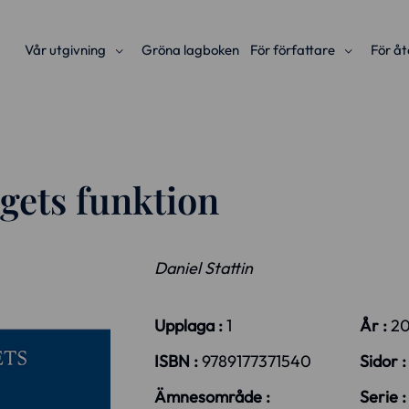
Vår utgivning
Gröna lagboken
För författare
För åt
gets funktion
Daniel Stattin
Upplaga :
1
År :
20
ISBN :
9789177371540
Sidor 
Ämnesområde :
Serie 