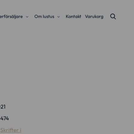
erförsäljare
Om Iustus
Kontakt
Varukorg
21
:
474
:
Skrifter i