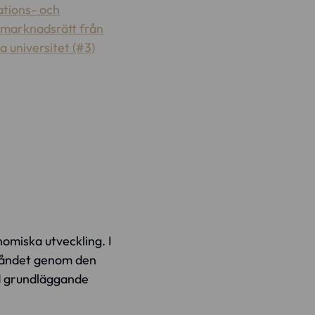
ations- och
lmarknadsrätt från
a universitet (#3)
omiska utveckling. I
lståndet genom den
ad grundläggande