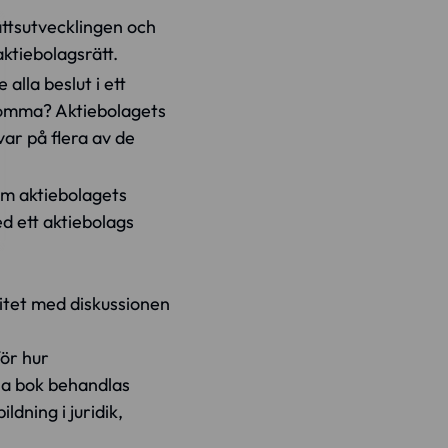
ättsutvecklingen och
aktiebolagsrätt.
alla beslut i ett
ppkomma? Aktiebolagets
var på flera av de
om aktiebolagets
d ett aktiebolags
itet med diskussionen
för hur
nna bok behandlas
dning i juridik,