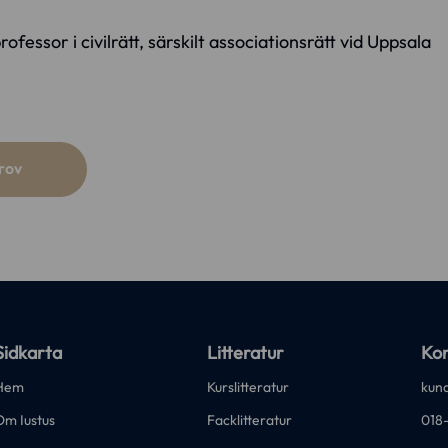
essor i civilrätt, särskilt associationsrätt vid Uppsala
rov
Sidkarta
Litteratur
Kon
Hem
Kurslitteratur
kund
Om Iustus
Facklitteratur
018