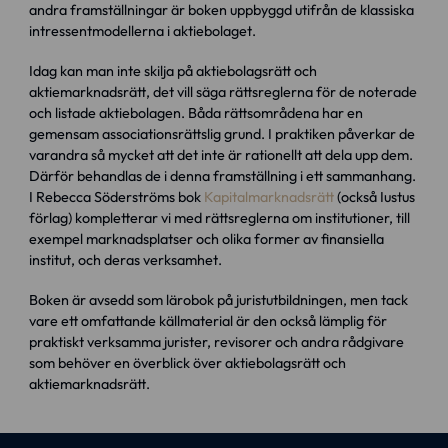
andra framställningar är boken uppbyggd utifrån de klassiska
intressentmodellerna i aktiebolaget.
Idag kan man inte skilja på aktiebolagsrätt och
aktiemarknadsrätt, det vill säga rättsreglerna för de noterade
och listade aktiebolagen. Båda rättsområdena har en
gemensam associationsrättslig grund. I praktiken påverkar de
varandra så mycket att det inte är rationellt att dela upp dem.
Därför behandlas de i denna framställning i ett sammanhang.
I Rebecca Söderströms bok
Kapitalmarknadsrätt
(också Iustus
förlag) kompletterar vi med rättsreglerna om institutioner, till
exempel marknadsplatser och olika former av finansiella
institut, och deras verksamhet.
Boken är avsedd som lärobok på juristutbildningen, men tack
vare ett omfattande källmaterial är den också lämplig för
praktiskt verksamma jurister, revisorer och andra rådgivare
som behöver en överblick över aktiebolagsrätt och
aktiemarknadsrätt.