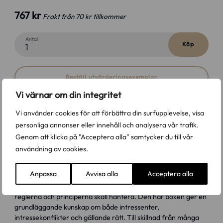
767 kr
Frakt från 70 kr tillkommer
Antal
Köp
Beställ utvärderingsexemplar
Vi värnar om din integritet
Vi använder cookies för att förbättra din surfupplevelse, visa
Aktiebolagsrätt och aktiemarknadsrätt är
personliga annonser eller innehåll och analysera vår trafik.
en lärobok i associationsrätt
Genom att klicka på "Acceptera alla" samtycker du till vår
användning av cookies.
Aktiebolagsrätten och aktiemarknadsrätten är rättsområden
där det händer mycket. För att behärska rättsområdena krävs
Anpassa
Avvisa alla
Acceptera alla
både kunskap om de regler och principer som gäller och den
bakgrund, med olika intressenter och intressekonflikter, som
reglerna och principerna skall hantera. Den här boken ger en
grundläggande kunskap om både intressenter,
intressekonflikter och gällande rätt. Till skillnad från många