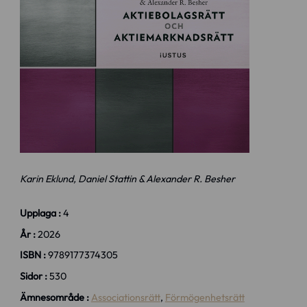
Karin Eklund, Daniel Stattin & Alexander R. Besher
Upplaga :
4
År :
2026
ISBN :
9789177374305
Sidor :
530
Ämnesområde :
Associationsrätt
,
Förmögenhetsrätt